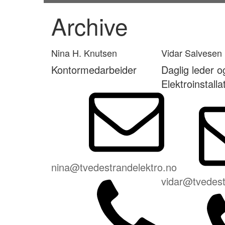
Archive
Nina H. Knutsen
Vidar Salvesen
Kontormedarbeider
Daglig leder o
Elektroinstalla
nina@tvedestrandelektro.no
vidar@tvedest