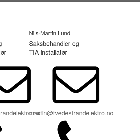
Nils-Martin Lund
g
Saksbehandler og
tør
TIA installatør
randelektro.no
martin@tvedestrandelektro.no